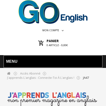
MON COMPTE
PANIER
0
ARTICLE -
0,00€
MENU
Accès Abonné
J'apprends L'anglais : Connecte-Toi À L'anglais !
JA47