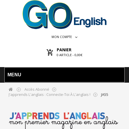
MON COMPTE
PANIER
0
ARTICLE -
0,00€
MENU
Accès Abonné
J'apprends L'anglais : Connecte-Toi À L'anglais !
JA55