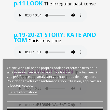
p.11
LOOK
The irregular past tense
p.19-20-21
STORY: KATE AND
TOM
Christmas time
Ce site Web utilise ses propres cookies et ceux de tiers pour
p.22-23
WHAT'S NEW
In
améliorer nos services et vous montrer des publicités liées à
November – in December
vos préférences en analysant vos habitudes de navigation.
Pour donner votre consentement à son utilisation, appuyez sur
le bouton Accepter.
Plus d'informations
PERSONNALISATION