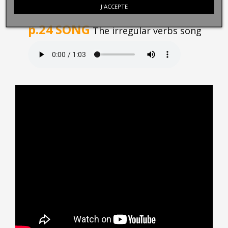
J'ACCEPTE
p.24
SONG
The irregular verbs song