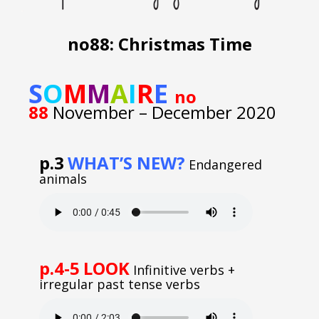
no88: Christmas Time
S
O
M
M
A
I
R
E
no
88
November – December 2020
p.3
WHAT’S NEW?
Endangered
animals
p.4-5
LOOK
Infinitive verbs +
irregular past tense verbs