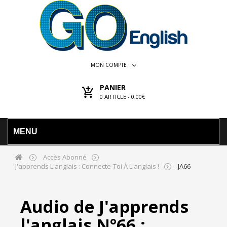
MON COMPTE
PANIER
0
ARTICLE -
0,00€
MENU
Accès Abonné
J'apprends L'anglais : Connecte-Toi À L'anglais !
JA66
Audio de J'apprends
l'anglais N°66 :