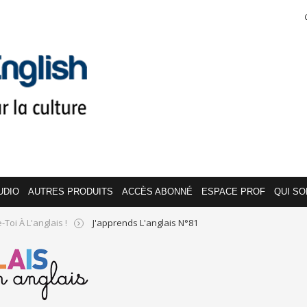
UDIO
AUTRES PRODUITS
ACCÈS ABONNÉ
ESPACE PROF
QUI S
Toi À L'anglais !
J'apprends L'anglais N°81