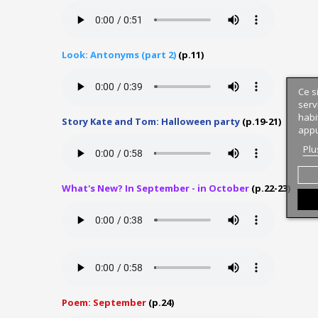
Look: Antonyms (part 2)
(p.11)
Ce s
serv
habi
Story Kate and Tom: Halloween party
(p.19-21)
appu
Plu
What's New? In September - in October
(p.22-23)
Poem: September
(p.24)