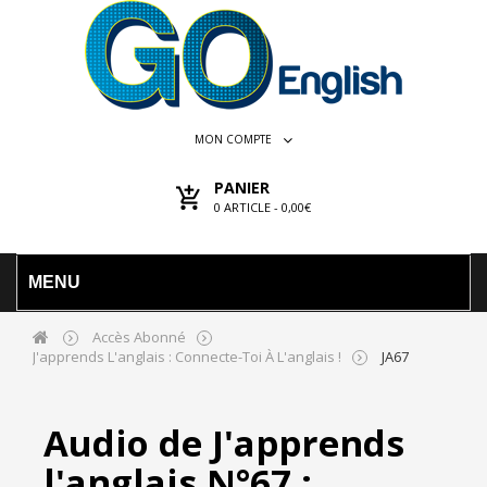
MON COMPTE
PANIER
0
ARTICLE -
0,00€
MENU
Accès Abonné
J'apprends L'anglais : Connecte-Toi À L'anglais !
JA67
Audio de J'apprends
l'anglais N°67 :