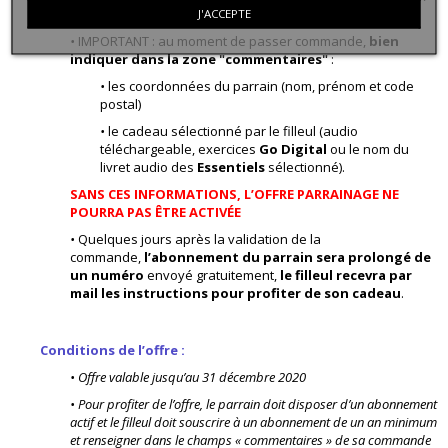
sur le site www.goenglish.fr.
J'ACCEPTE
•
IMPORTANT : au moment de passer commande,
bien
indiquer dans la zone "commentaires"
:
•
les coordonnées du parrain (nom,
prénom et code
postal)
•
le cadeau sélectionné par le filleul (audio
téléchargeable, exercices
Go Digital
ou le nom du
livret audio des
Essentiels
sélectionné).
SANS CES INFORMATIONS, L’OFFRE PARRAINAGE NE
POURRA PAS ÊTRE ACTIVÉE
•
Quelques jours après la validation de la
commande,
l’abonnement du parrain sera prolongé de
un numéro
envoyé gratuitement,
le filleul recevra par
mail les instructions
pour profiter de son cadeau
.
Conditions de l’offre :
•
Offre valable jusqu’au 31 décembre 2020
•
Pour profiter de l’offre, le parrain doit disposer d’un abonnement
actif et le filleul doit souscrire à un abonnement de un an minimum
et renseigner dans le champs « commentaires » de sa commande