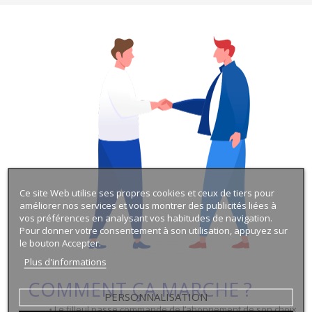
Ce site Web utilise ses propres cookies et ceux de tiers pour
améliorer nos services et vous montrer des publicités liées à
vos préférences en analysant vos habitudes de navigation.
Pour donner votre consentement à son utilisation, appuyez sur
le bouton Accepter.
Plus d'informations
COMMENT ÇA MARCHE ?
PERSONNALISATION
•
Le filleul passe commande de l’abonnement de son choix