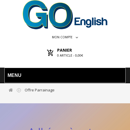
MON COMPTE
PANIER
0
ARTICLE -
0,00€
MENU
Offre Parrainage