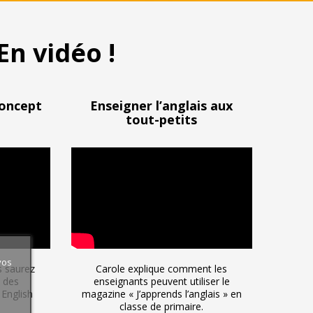
En vidéo !
concept
Enseigner l’anglais aux
tout-petits
vos
s saurez
Carole explique comment les
n des
enseignants peuvent utiliser le
English
magazine « J’apprends l’anglais » en
classe de primaire.