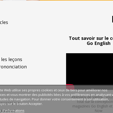
cles
Tout savoir sur
le 
Go English
 les leçons
rononciation
ite Web utilise ses propres cookies et ceux de tiers pour améliorer nos
ices et vous montrer des publicités liées à vos préférences en analysant 
Interview de Valérie : vou
tudes de navigation. Pour donner votre consentement à son utilisation,
tout sur la conceptio
 exercices
yez sur le bouton Accepter.
magazines Go English et 
 pouvez
s d'informations
Now