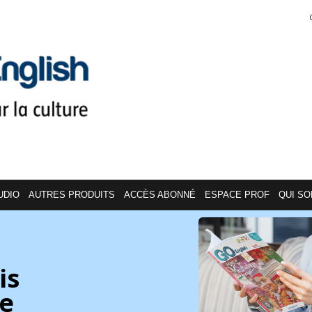
UDIO
AUTRES PRODUITS
ACCÈS ABONNÉ
ESPACE PROF
QUI S
is
re