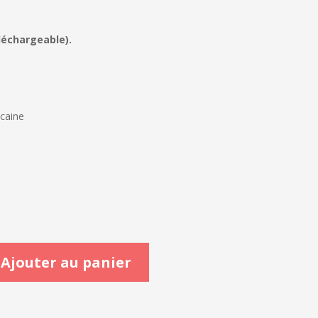
léchargeable).
icaine
Ajouter au panier