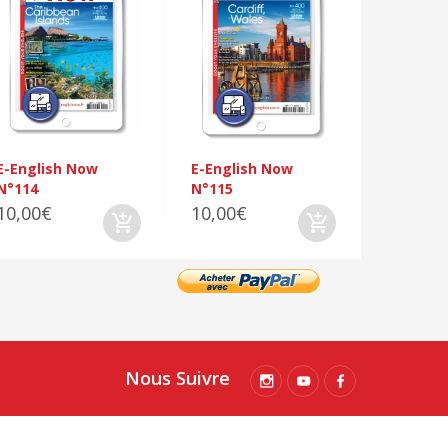
E-Engli
N°116
10,00€
E-English Now
E-English Now
N°114
N°115
10,00€
10,00€
Nous Suivre