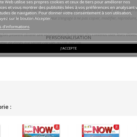
ite Web utilise ses propres cookies et ceux de tiers pour améliorer nos
ices et vous montrer des publicités liées à vos préférences en analysant 
lisateur sont des fichiers numériques protégés par le droit d’auteur et plus générale
tudes de navigation. Pour donner votre consentement à son utilisation,
ctement privé. Dès lors, l’utilisateur s’engage à ne pas copier, modifier, reproduir
yez sur le bouton Accepter.
s d'informations
anglais peuvent obtenir une autorisation de partage des contenus avec leurs élèves
PERSONNALISATION
itter de droits qui seront calculés au cas par cas.
J'ACCEPTE
ie :