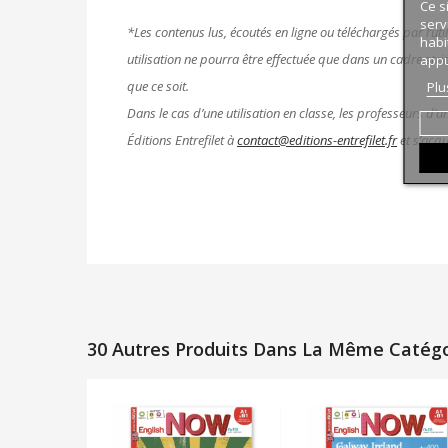
Ce s
serv
*Les contenus lus, écoutés en ligne ou téléchargés par l’uti
habi
utilisation ne pourra être effectuée que dans un cadre stri
appu
que ce soit.
Plu
Dans le cas d’une utilisation en classe, les professeurs d’
Éditions Entrefilet à
contact@editions-entrefilet.fr
et s’acqu
30 Autres Produits Dans La Même Catégor