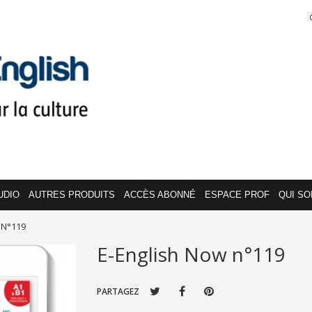
UDIO
AUTRES PRODUITS
ACCÈS ABONNÉ
ESPACE PROF
QUI S
 N°119
E-English Now n°119
PARTAGEZ