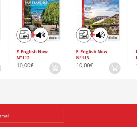
E-English Now
E-English Now
N°112
N°113
10,00€
10,00€