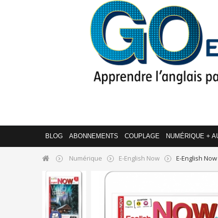
BLOG
ABONNEMENTS
COUPLAGE
NUMÉRIQUE + A
Numérique
E-English Now
E-English Now