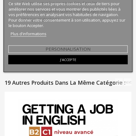
faut pour vous lancer en anglais dans les
Ce site Web utilise ses propres cookies et ceux de tiers pour
améliorer nos services et vous montrer des publicités liées à
situations courantes quand vous voyagez dans
vos préférences en analysant vos habitudes de navigation.
un pays anglophone.
Pour donner votre consentement à son utilisation, appuyez sur
le bouton Accepter.
Plus d'informations
PERSONNALISATION
J'ACCEPTE
19 Autres Produits Dans La Même Catégorie :
prev
next