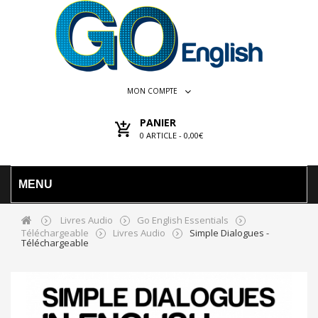
MON COMPTE
PANIER
0
ARTICLE -
0,00€
MENU
Livres Audio
Go English Essentials
Téléchargeable
Livres Audio
Simple Dialogues -
Téléchargeable