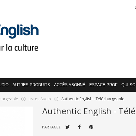
UDIO
AUTRES PRODUITS
ACCÈS ABONNÉ
ESPACE PROF
QUI S
hargeable
Livres Audio
Authentic English - Téléchargeable
Authentic English - Tél
PARTAGEZ