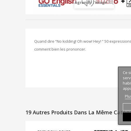
Agrandir l'image
Quand dire “No kidding! Oh wow! Hey! ” 50 expressions
comment bien les prononcer.
Ce s
serv
habi
appu
Plu
19 Autres Produits Dans La Même Catégor