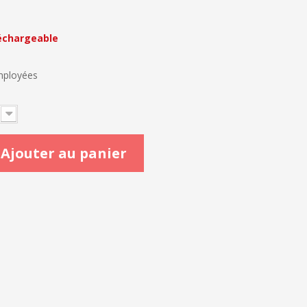
échargeable
employées
Ajouter au panier