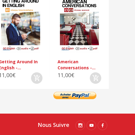
Everyday
-...
11,00€
Getting Around In
American
English -...
Conversations -...
11,00€
11,00€
Nous Suivre