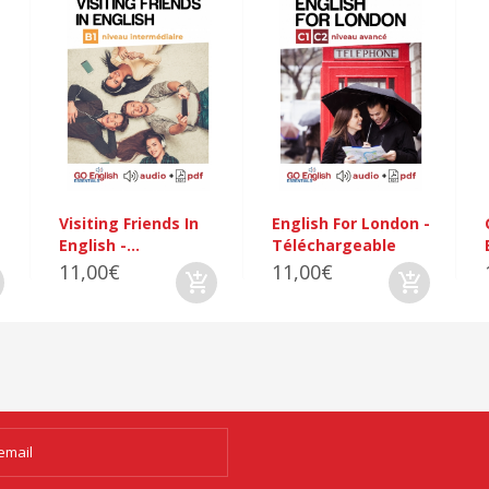
Visiting Friends In
English For London -
English -...
Téléchargeable
11,00€
11,00€