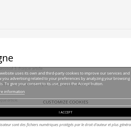
igne
associé à chaque article.
 website uses its own and third-party cookies to improve our services and
 you advertising related to your preferences by analyzing your browsing
ts. To give your consent to its use, press the Accept button.
uffit d'aller sur "mon compte" "mon espace numérique".
e information
que article.
CUSTOMIZE COOKIES
I ACCEPT
lisateur sont des fichiers numériques protégés par le droit d’auteur et plus générale