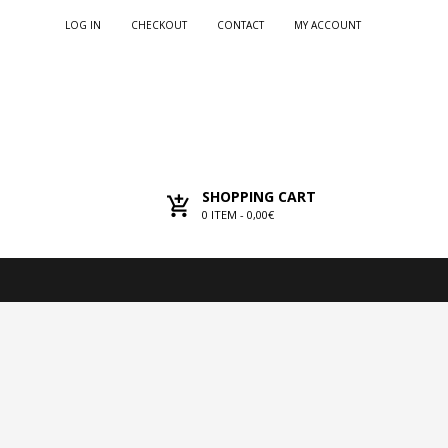
LOG IN
CHECKOUT
CONTACT
MY ACCOUNT
SHOPPING CART
0
ITEM -
0,00€