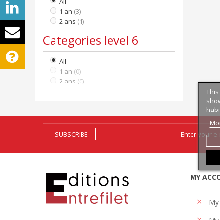
All
1 an
(3)
2 ans
(1)
Categories level 6
All
1 an
(0)
2 ans
(0)
This
show
habi
Mor
SUBSCRIBE
MY ACC
My
My 