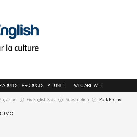
R ADULTS
PRODUCTS
A L'UNITÉ
WHO ARE WE?
Magazine
Go English Kids
Subscription
Pack Promo
PROMO