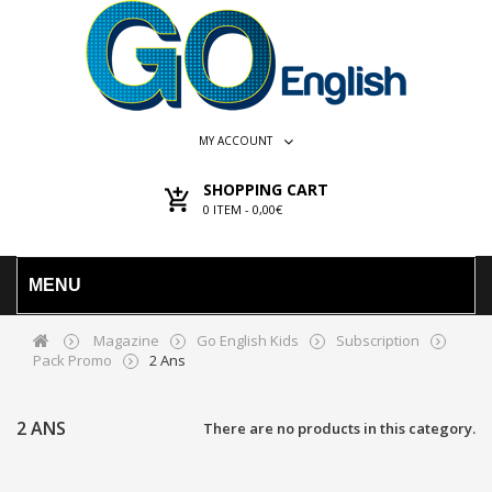
MY ACCOUNT
SHOPPING CART
0
ITEM -
0,00€
MENU
Magazine
Go English Kids
Subscription
Pack Promo
2 Ans
2 ANS
There are no products in this category.