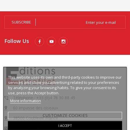
SUBSCRIBE
Follow Us
This website uses its own and third-party cookies to improve our
services and show you advertising related to your preferences
by analyzing your browsing habits. To give your consent to its
use, press the Accept button.
Téléphone : +33 (0)4 78 30 88 49
More information
60 impasse des oiseaux
CUSTOMIZE COOKIES
38500 Coublevie France
I ACCEPT
contact@lingua-media.com