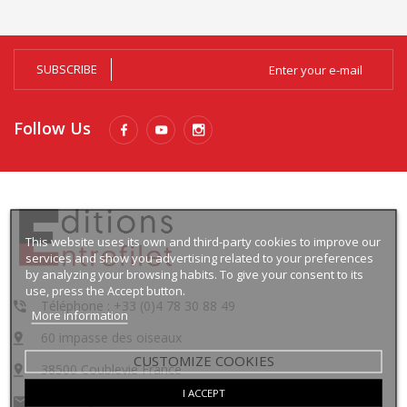
SUBSCRIBE
Follow Us
This website uses its own and third-party cookies to improve our
services and show you advertising related to your preferences
by analyzing your browsing habits. To give your consent to its
use, press the Accept button.
Téléphone : +33 (0)4 78 30 88 49
More information
60 impasse des oiseaux
CUSTOMIZE COOKIES
38500 Coublevie France
I ACCEPT
contact@lingua-media.com