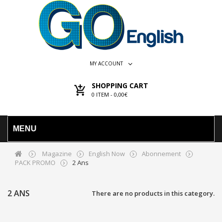
MY ACCOUNT
SHOPPING CART
0
ITEM -
0,00€
MENU
Magazine
English Now
Abonnement
PACK PROMO
2 Ans
2 ANS
There are no products in this category.