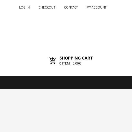
LOG IN
CHECKOUT
CONTACT
MY ACCOUNT
SHOPPING CART
0
ITEM -
0,00€