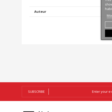
show
habi
Auteur
Mor
SUBSCRIBE