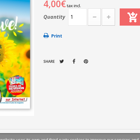
4,00€
tax incl.
Quantity
Print
SHARE
 website uses its own and third-party cookies to improve our services and