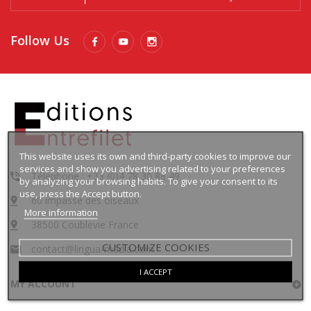
Follow Us
This website uses its own and third-party cookies to improve our
services and show you advertising related to your preferences
Téléphone : +33 (0)4 78 30 88 49
by analyzing your browsing habits. To give your consent to its
use, press the Accept button.
60 impasse des oiseaux
More information
38500 Coublevie France
CUSTOMIZE COOKIES
contact@lingua-media.com
I ACCEPT
MY ACCOUNT