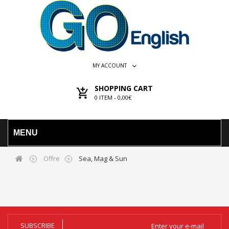
MY ACCOUNT
SHOPPING CART
0
ITEM -
0,00€
MENU
Offre
Sea, Mag & Sun
SUBSCRIBE