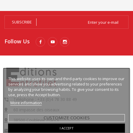
SUBSCRIBE
Follow Us
This website uses its own and third-party cookies to improve our
services and show you advertising related to your preferences
by analyzing your browsing habits. To give your consent to its
use, press the Accept button.
Téléphone : +33 (0)4 78 30 88 49
More information
60 impasse des oiseaux
CUSTOMIZE COOKIES
38500 Coublevie France
I ACCEPT
contact@lingua-media.com