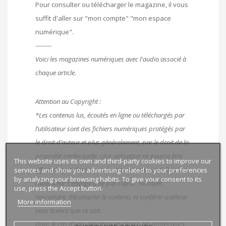
Pour consulter ou télécharger le magazine, il vous
suffit d'aller sur "mon compte" "mon espace
numérique".
--------
Voici les magazines numériques avec l'audio associé à
chaque article.
Attention au Copyright :
*Les contenus lus, écoutés en ligne ou téléchargés par
l’utilisateur sont des fichiers numériques protégés par
le droit d’auteur et plus généralement, par le droit de la
propriété intellectuelle. Leur utilisation ne pourra être
This website uses its own and third-party cookies to improve our
effectuée que dans un cadre strictement privé. Dès lors,
services and show you advertising related to your preferences
by analyzing your browsing habits. To give your consent to its
l’utilisateur s’engage à ne pas copier, modifier,
use, press the Accept button.
reproduire, décompiler le contenu, ni conférer quelque
More information
sous licence que ce soit.
Dans le cas d’une utilisation en classe, les professeurs