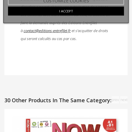
CUSTOMIZE COOKIES
d’anglais peuvent obtenir une autorisation de partage
I ACCEPT
des contenus avec leurs élèves. Pour cela, ils doivent en
faire la demande auprès des Éditions Entrefilet
à
contact@editions-entrefilet.fr
et s’acquitter de droits
qui seront calculés au cas par cas.
30 Other Products In The Same Category:
prev
next