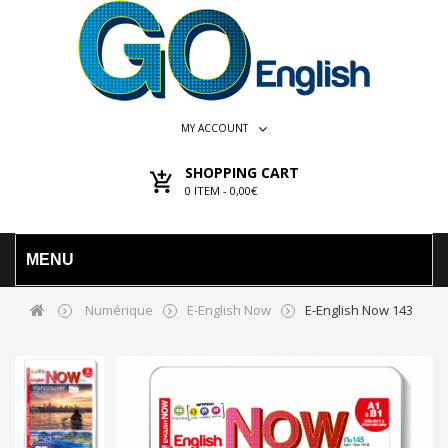
MY ACCOUNT
SHOPPING CART
0
ITEM -
0,00€
MENU
Numérique
E-English Now
E-English Now 143