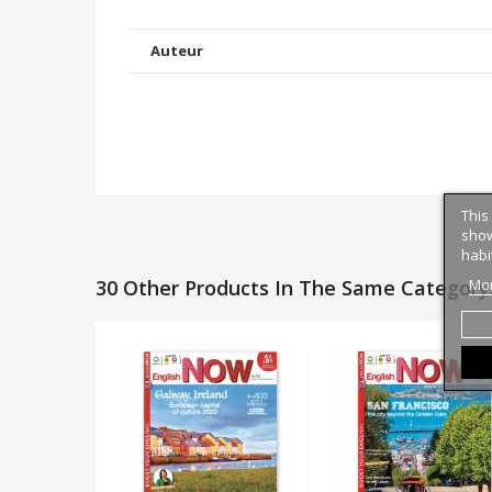
Auteur
This
show
habi
Mor
30 Other Products In The Same Category