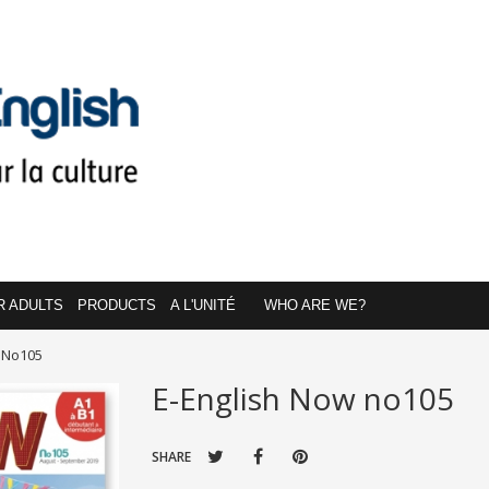
R ADULTS
PRODUCTS
A L'UNITÉ
WHO ARE WE?
 No105
E-English Now no105
SHARE