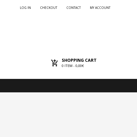
LOG IN
CHECKOUT
CONTACT
MY ACCOUNT
SHOPPING CART
0
ITEM -
0,00€