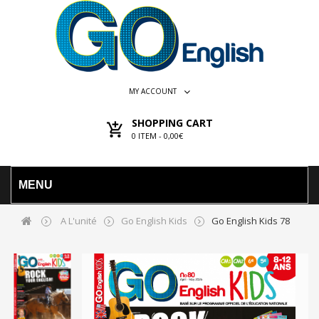
MY ACCOUNT
SHOPPING CART
0
ITEM -
0,00€
MENU
A L'unité
Go English Kids
Go English Kids 78