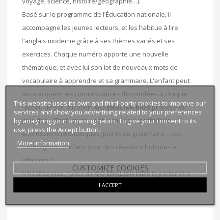
voyage, science, histoire/géographie…).
Basé sur le programme de l'Éducation nationale, il
accompagne les jeunes lecteurs, et les habitue à lire
l’anglais moderne grâce à ses thèmes variés et ses
exercices. Chaque numéro apporte une nouvelle
thématique, et avec lui son lot de nouveaux mots de
vocabulaire à apprendre et sa grammaire. L'enfant peut
ainsi acquérir les connaissances demandées à chaque
This website uses its own and third-party cookies to improve our
niveau de son initiation.
GO ENGLISH KIDS
propose en
services and show you advertising related to your preferences
by analyzing your browsing habits. To give your consent to its
plus des « Flash cards » détachables : vocabulaire,
use, press the Accept button.
expressions idiomatiques, points de grammaire… Les
More information
compagnons parfaits pour des révisions ludiques et
efficaces !
CUSTOMIZE COOKIES
N’hésitez plus, faites de
GO ENGLISH KIDS
le partenaire
I ACCEPT
linguistique éducatif .