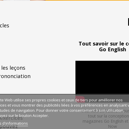
cles
Tout savoir sur
le 
Go English
 les leçons
rononciation
ite Web utilise ses propres cookies et ceux de tiers pour améliorer nos
ices et vous montrer des publicités liées à vos préférences en analysant 
tudes de navigation. Pour donner votre consentement à son utilisation,
Interview de Valérie : vou
yez sur le bouton Accepter.
tout sur la conceptio
 exercices
magazines Go English et 
s d'informations
 pouvez
Now