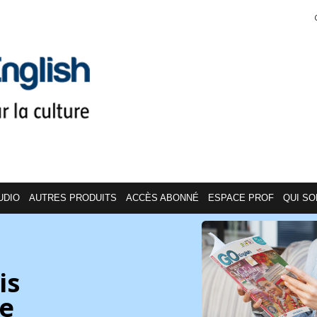
UDIO
AUTRES PRODUITS
ACCÈS ABONNÉ
ESPACE PROF
QUI S
is
re