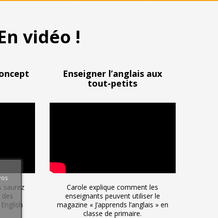
En vidéo !
concept
Enseigner l’anglais aux
tout-petits
vos
s saurez
Carole explique comment les
n des
enseignants peuvent utiliser le
English
magazine « J’apprends l’anglais » en
classe de primaire.