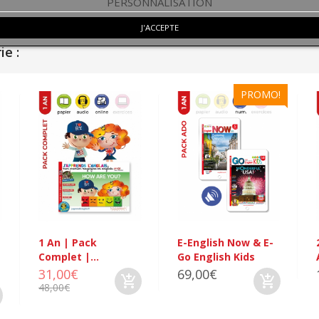
PERSONNALISATION
J'ACCEPTE
e :
PROMO!
1 An | Pack
E-English Now & E-
Complet |...
Go English Kids
31,00€
69,00€
48,00€