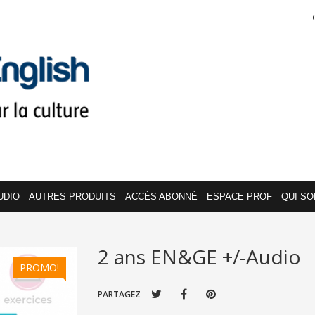
UDIO
AUTRES PRODUITS
ACCÈS ABONNÉ
ESPACE PROF
QUI S
2 ans EN&GE +/-Audio
PROMO!
PARTAGEZ