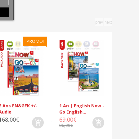
prev
next
PROMO!
1 An | E
Go Englis
129,00
150,00€
2 Ans EN&GEK +/-
1 An | English Now -
Audio
Go English...
168,00€
69,00€
86,00€