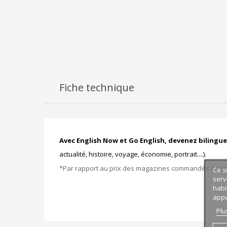
Fiche technique
Avec English Now et Go English, devenez bilingue
actualité, histoire, voyage, économie, portrait....).
*Par rapport au prix des magazines commandés à l'un
Ce s
serv
habi
appu
Plu