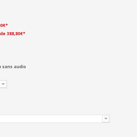
80€*
 de 388,80€*
u sans audio