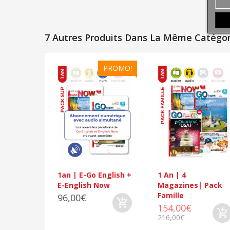
7 Autres Produits Dans La Même Catégori
PROMO!
1an | E-Go English +
1 An | 4
E-English Now
Magazines| Pack
Famille
96,00€
154,00€
216,00€