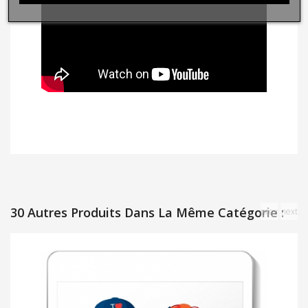
30 Autres Produits Dans La Même Catégorie :
prev
next