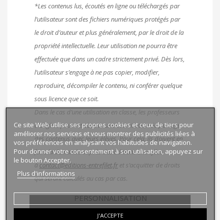
*Les contenus lus, écoutés en ligne ou téléchargés par
l’utilisateur sont des fichiers numériques protégés par
le droit d’auteur et plus généralement, par le droit de la
propriété intellectuelle. Leur utilisation ne pourra être
effectuée que dans un cadre strictement privé. Dès lors,
l’utilisateur s’engage à ne pas copier, modifier,
reproduire, décompiler le contenu, ni conférer quelque
sous licence que ce soit.
Dans le cas d’une utilisation en classe, les professeurs
Ce site Web utilise ses propres cookies et ceux de tiers pour
d’anglais peuvent obtenir une autorisation de partage
améliorer nos services et vous montrer des publicités liées à
des contenus avec leurs élèves. Pour cela, ils doivent en
vos préférences en analysant vos habitudes de navigation.
Pour donner votre consentement à son utilisation, appuyez sur
faire la demande auprès des Éditions Entrefilet
le bouton Accepter.
à
contact@editions-entrefilet.fr
et s’acquitter de droits
Plus d'informations
qui seront calculés au cas par cas.
PERSONNALISATION
J'ACCEPTE