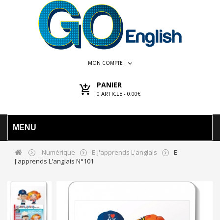
MON COMPTE
PANIER
0
ARTICLE -
0,00€
MENU
Numérique
E-J'apprends L'anglais
E-
J'apprends L'anglais N°101