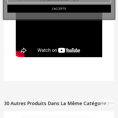
J'ACCEPTE
30 Autres Produits Dans La Même Catégorie :
prev
next