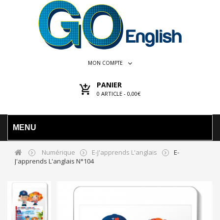
MON COMPTE
PANIER
0
ARTICLE -
0,00€
MENU
Numérique
E-J'apprends L'anglais
E-
J'apprends L'anglais N°104