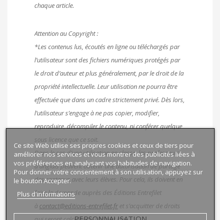
chaque article.
Attention au Copyright :
*Les contenus lus, écoutés en ligne ou téléchargés par
l’utilisateur sont des fichiers numériques protégés par
le droit d’auteur et plus généralement, par le droit de la
propriété intellectuelle. Leur utilisation ne pourra être
effectuée que dans un cadre strictement privé. Dès lors,
l’utilisateur s’engage à ne pas copier, modifier,
reproduire, décompiler le contenu, ni conférer quelque
sous licence que ce soit.
Ce site Web utilise ses propres cookies et ceux de tiers pour
Dans le cas d’une utilisation en classe, les professeurs
améliorer nos services et vous montrer des publicités liées à
vos préférences en analysant vos habitudes de navigation.
d’anglais peuvent obtenir une autorisation de partage
Pour donner votre consentement à son utilisation, appuyez sur
des contenus avec leurs élèves. Pour cela, ils doivent en
le bouton Accepter.
faire la demande auprès des Éditions Entrefilet
Plus d'informations
à
contact@editions-entrefilet.fr
et s’acquitter de droits
PERSONNALISATION
qui seront calculés au cas par cas.