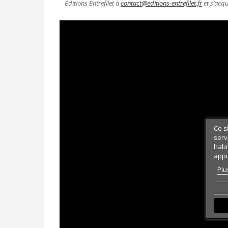
Éditions Entrefilet à
contact@editions-entrefilet.fr
et s’acqu
Ce s
serv
habi
appu
Plu