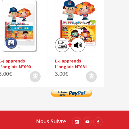
E-J'appr
L'anglai
3,00€
E-J'apprends
E-J'apprends
L'anglais N°090
L'anglais N°081
3,00€
3,00€
Nous Suivre