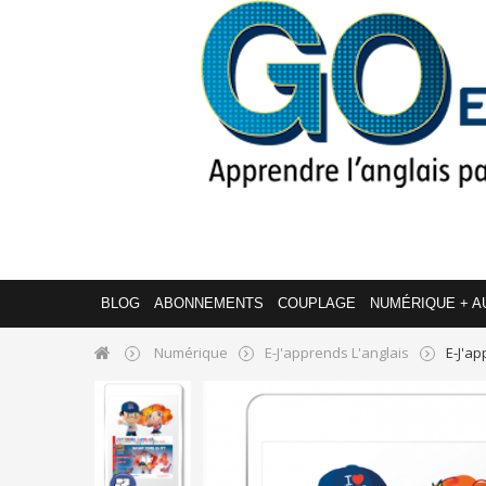
BLOG
ABONNEMENTS
COUPLAGE
NUMÉRIQUE + A
Numérique
E-J'apprends L'anglais
E-J'ap