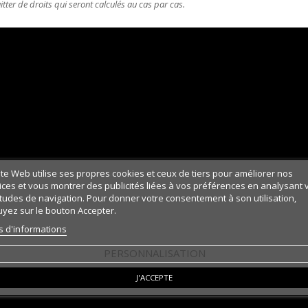
itter de droits qui seront calculés au cas par cas.
ite Web utilise ses propres cookies et ceux de tiers pour améliorer nos
ices et vous montrer des publicités liées à vos préférences en analysant 
tudes de navigation. Pour donner votre consentement à son utilisation,
yez sur le bouton Accepter.
s d'informations
PERSONNALISATION
J'ACCEPTE