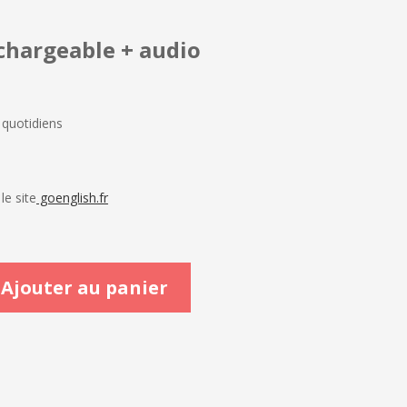
chargeable + a
udio
s quotidiens
le site
goenglish.fr
Ajouter au panier