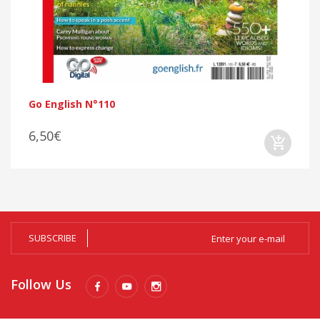
Go English N°110
6,50€
SUBSCRIBE
Follow Us