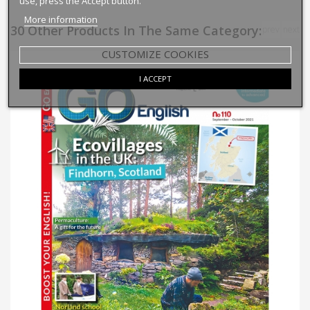
use, press the Accept button.
More information
30 Other Products In The Same Category:
prev
next
CUSTOMIZE COOKIES
I ACCEPT