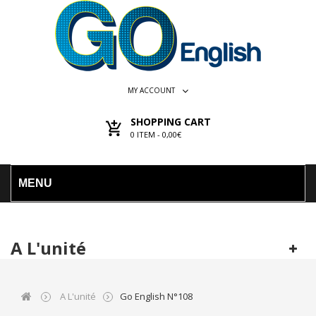
MY ACCOUNT
SHOPPING CART
0
ITEM -
0,00€
MENU
A L'unité
A L'unité
Go English N°108