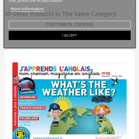
use, press the Accept button.
More information
30 Other Products In The Same Category:
prev
next
CUSTOMIZE COOKIES
I ACCEPT