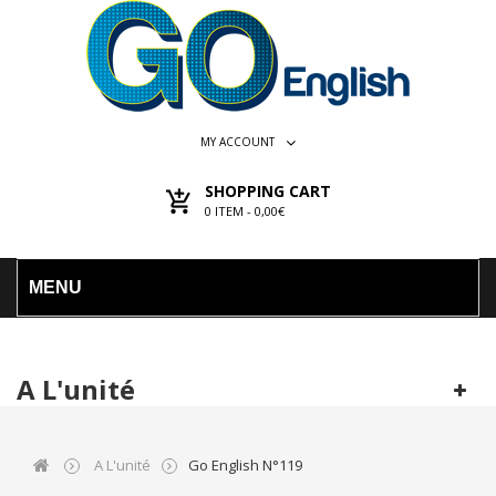
MY ACCOUNT
SHOPPING CART
0
ITEM -
0,00€
MENU
A L'unité
A L'unité
Go English N°119