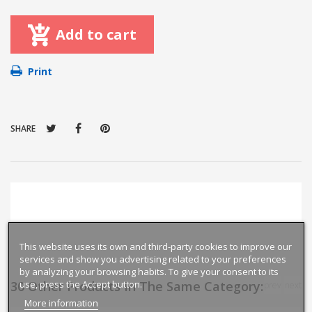
Add to cart
Print
SHARE
This website uses its own and third-party cookies to improve our
services and show you advertising related to your preferences
by analyzing your browsing habits. To give your consent to its
30 Other Products In The Same Category:
use, press the Accept button.
prev
next
More information