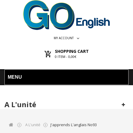
MY ACCOUNT
SHOPPING CART
0
ITEM -
0,00€
MENU
A L'unité
A L'unité
J'apprends L'anglais No93