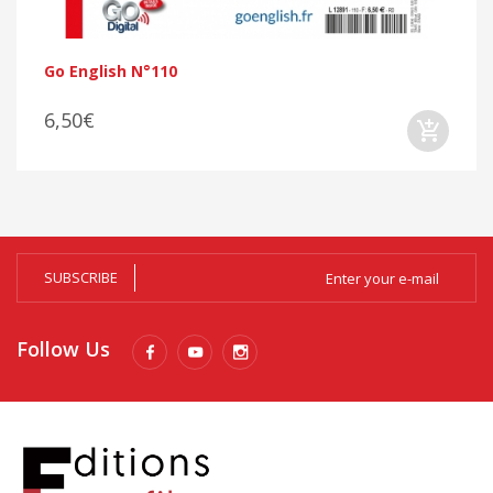
Go English N°110
6,50€
SUBSCRIBE
Follow Us