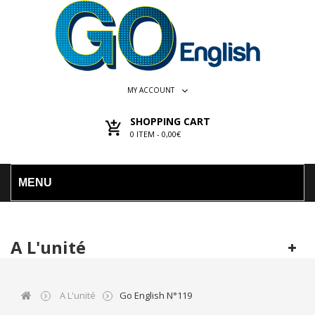
MY ACCOUNT
SHOPPING CART
0
ITEM -
0,00€
MENU
A L'unité
A L'unité
Go English N°119