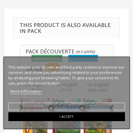
THIS PRODUCT IS ALSO AVAILABLE
IN PACK
PACK DÉCOUVERTE
(a-l-unite)
VIEW THIS PACK
BUY THIS PACK
-8,50€
This website uses its own and third-party cookies to improve our
28,00€
36,50€
services and show you advertising related to your preferences
by analyzing your browsing habits. To give your consent to its
use, press the Accept button.
English
Go English
Go English
Go English
English
n°119
n°119
n°119
Kids no61
no1
More information
CUSTOMIZE COOKIES
I ACCEPT