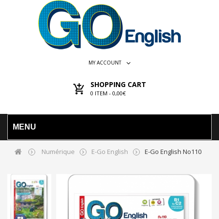
MY ACCOUNT
SHOPPING CART
0
ITEM -
0,00€
MENU
Numérique
E-Go English
E-Go English No110