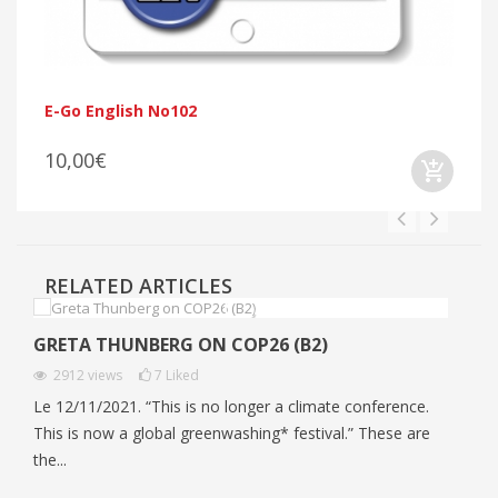
E-Go English No102
10,00€
RELATED ARTICLES
GRETA THUNBERG ON COP26 (B2)
E
2912
views
7
Liked
Le 12/11/2021. “This is no longer a climate conference.
Ex
This is now a global greenwashing* festival.” These are
pe
the...