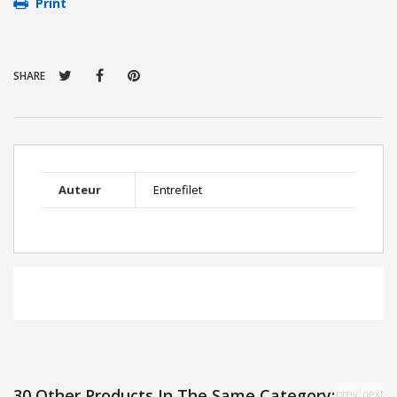
Print
SHARE
Auteur
Entrefilet
30 Other Products In The Same Category:
prev
next