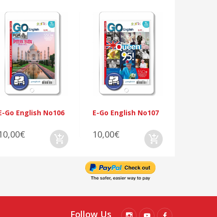
E-Go Eng
10,00€
E-Go English No106
E-Go English No107
10,00€
10,00€
Follow Us