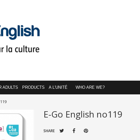
R ADULTS
PRODUCTS
A L'UNITÉ
WHO ARE WE?
o119
E-Go English no119
SHARE