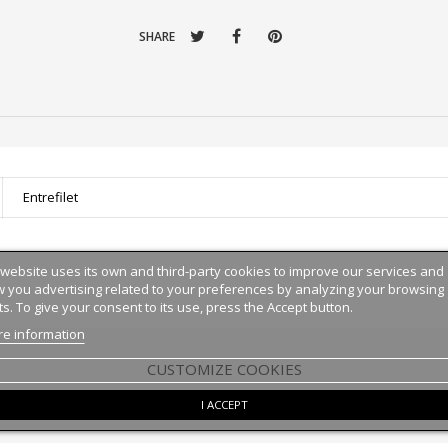
SHARE
Entrefilet
 website uses its own and third-party cookies to improve our services and
 you advertising related to your preferences by analyzing your browsing
ts. To give your consent to its use, press the Accept button.
e information
CUSTOMIZE COOKIES
I ACCEPT
: