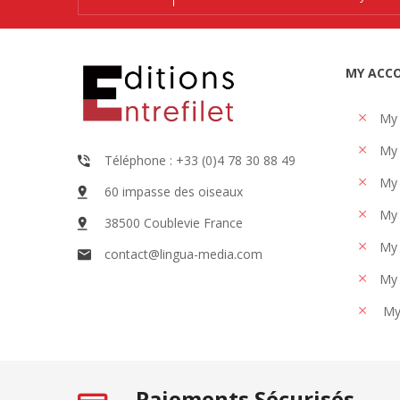
MY ACC
My
My 
Téléphone : +33 (0)4 78 30 88 49
My 
60 impasse des oiseaux
My 
38500 Coublevie France
My 
contact@lingua-media.com
My 
My
Paiements Sécurisés