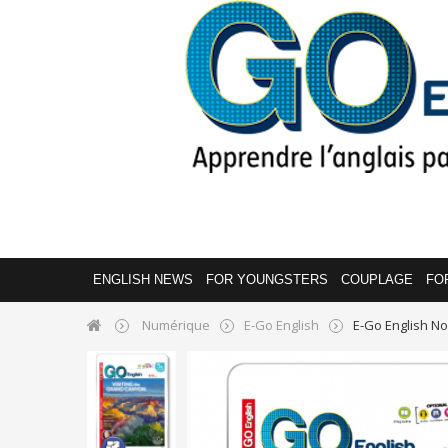
ENGLISH NEWS
FOR YOUNGSTERS
COUPLAGE
FO
Numérique
E-Go English
E-Go English N