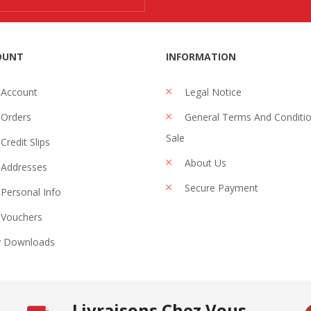
OUNT
INFORMATION
 Account
Legal Notice
Orders
General Terms And Conditi
Sale
Credit Slips
About Us
Addresses
Secure Payment
Personal Info
Vouchers
 Downloads
Livraisons Chez Vous