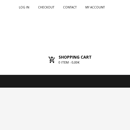
LOG IN
CHECKOUT
CONTACT
MY ACCOUNT
SHOPPING CART
0
ITEM -
0,00€