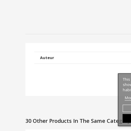
Auteur
This
show
habi
Mor
30 Other Products In The Same Category