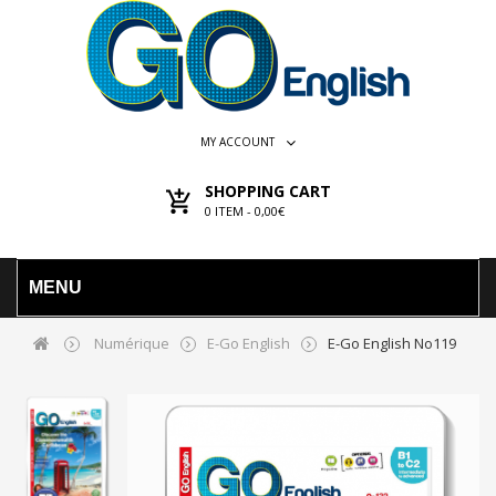
MY ACCOUNT
SHOPPING CART
0
ITEM -
0,00€
MENU
Numérique
E-Go English
E-Go English No119