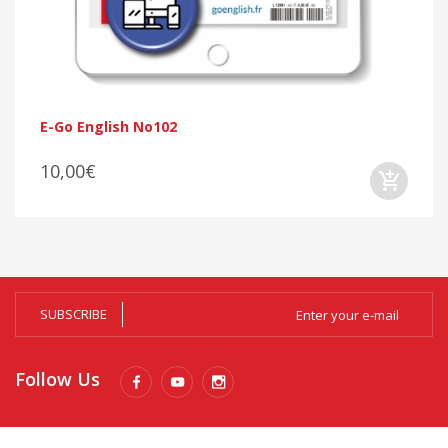
E-Go English No102
10,00€
SUBSCRIBE
Follow Us