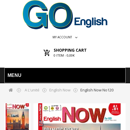
MY ACCOUNT
SHOPPING CART
0
ITEM -
0,00€
MENU
A L'unité
English Now
English Now No120