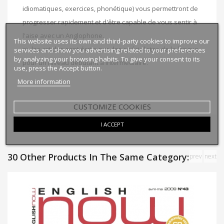
idiomatiques, exercices, phonétique) vous permettront de
progresser rapidement et d'être capable de vous sentir à
l'aise avec un Anglophone.
This website uses its own and third-party cookies to improve our
=> les articles sont écrits par des spécialistes de la langue
services and show you advertising related to your preferences
by analyzing your browsing habits. To give your consent to its
pour un niveau débutant à intermédiaire.
use, press the Accept button.
More information
CUSTOMIZE COOKIES
I ACCEPT
30 Other Products In The Same Category:
prev
next