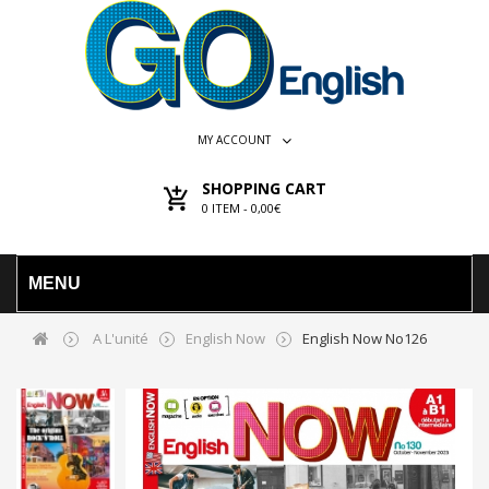
MY ACCOUNT
SHOPPING CART
0
ITEM -
0,00€
MENU
A L'unité
English Now
English Now No126