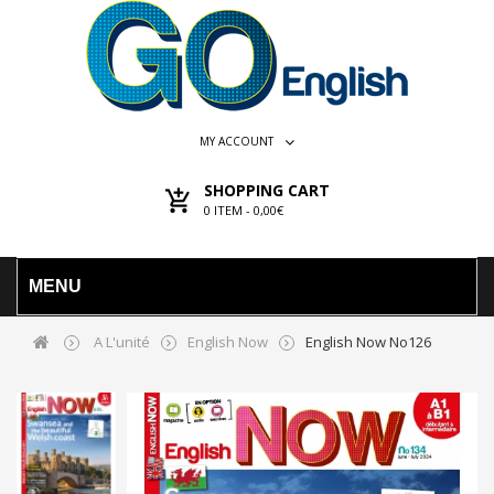
MY ACCOUNT
SHOPPING CART
0
ITEM -
0,00€
MENU
A L'unité
English Now
English Now No126