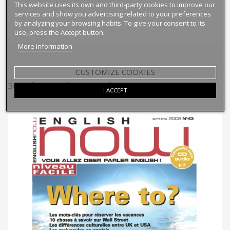
This website uses its own and third-party cookies to improve our
services and show you advertising related to your preferences
by analyzing your browsing habits. To give your consent to its
use, press the Accept button.
More information
CUSTOMIZE COOKIES
30 Other Products In The Same Category:
prev
next
I ACCEPT