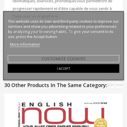
idiomatiques, exercices, phonétique) vous permettront de
progresser rapidement et d'être capable de vous sentir à
l'aise avec un Anglophone.
This website uses its own and third-party cookies to improve our
=> les articles sont écrits par des spécialistes de la langue
services and show you advertising related to your preferences
by analyzing your browsing habits. To give your consent to its
pour un niveau débutant à intermédiaire.
use, press the Accept button.
More information
CUSTOMIZE COOKIES
I ACCEPT
30 Other Products In The Same Category:
prev
next