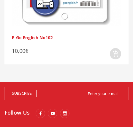
E-Go English No102
10,00€
SUBSCRIBE
Follow Us