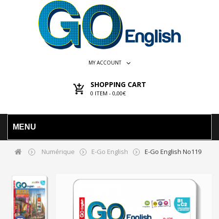
MY ACCOUNT
SHOPPING CART
0
ITEM -
0,00€
MENU
Numérique
E-Go English
E-Go English No119