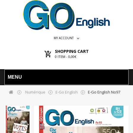
MY ACCOUNT
SHOPPING CART
0
ITEM -
0,00€
MENU
Numérique
E-Go English
E-Go English No97