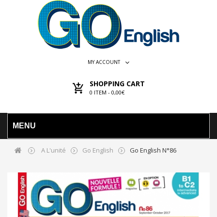
MY ACCOUNT
SHOPPING CART
0
ITEM -
0,00€
MENU
A L'unité
Go English
Go English N°86