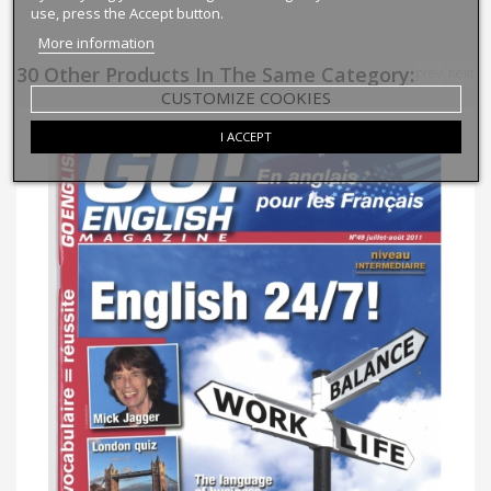
use, press the Accept button.
More information
30 Other Products In The Same Category:
prev
next
CUSTOMIZE COOKIES
I ACCEPT