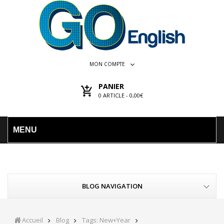
MON COMPTE
PANIER
0
ARTICLE -
0,00€
MENU
BLOG NAVIGATION
Accueil
Blog
Tags: New+year