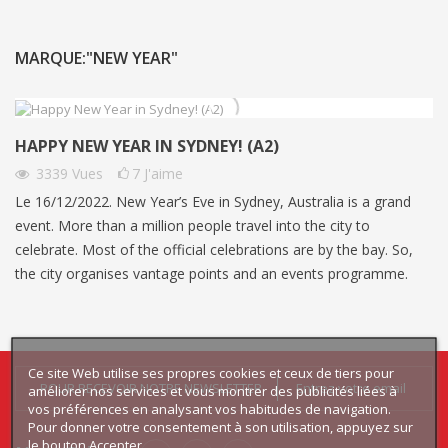
MARQUE:"NEW YEAR"
HAPPY NEW YEAR IN SYDNEY! (A2)
3339
Vues
7
J'aime
Le 16/12/2022. New Year’s Eve in Sydney, Australia is a grand
event. More than a million people travel into the city to
celebrate. Most of the official celebrations are by the bay. So,
the city organises vantage points and an events programme.
Ce site Web utilise ses propres cookies et ceux de tiers pour
POUR RECEVOIR NOTRE NEWSLETTER
améliorer nos services et vous montrer des publicités liées à
vos préférences en analysant vos habitudes de navigation.
Pour donner votre consentement à son utilisation, appuyez sur
le bouton Accepter.