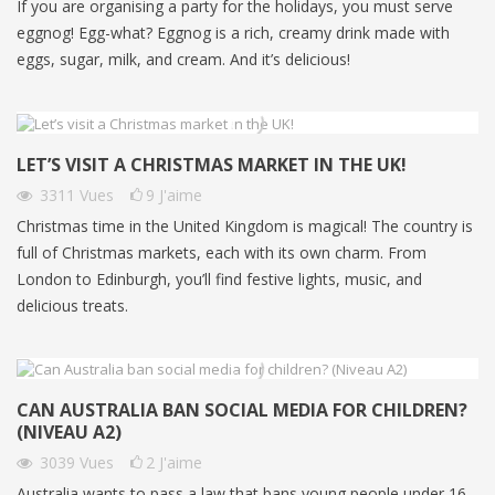
If you are organising a party for the holidays, you must serve
eggnog! Egg-what? Eggnog is a rich, creamy drink made with
eggs, sugar, milk, and cream. And it’s delicious!
LET’S VISIT A CHRISTMAS MARKET IN THE UK!
3311
Vues
9
J'aime
Christmas time in the United Kingdom is magical! The country is
full of Christmas markets, each with its own charm. From
London to Edinburgh, you’ll find festive lights, music, and
delicious treats.
CAN AUSTRALIA BAN SOCIAL MEDIA FOR CHILDREN?
(NIVEAU A2)
3039
Vues
2
J'aime
Australia wants to pass a law that bans young people under 16