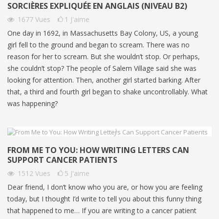
SORCIÈRES EXPLIQUÉE EN ANGLAIS (NIVEAU B2)
1677
Vues
1
J'aime
One day in 1692, in Massachusetts Bay Colony, US, a young
girl fell to the ground and began to scream. There was no
reason for her to scream. But she wouldn’t stop. Or perhaps,
she couldn’t stop? The people of Salem Village said she was
looking for attention. Then, another girl started barking. After
that, a third and fourth girl began to shake uncontrollably. What
was happening?
FROM ME TO YOU: HOW WRITING LETTERS CAN
SUPPORT CANCER PATIENTS
1512
Vues
5
J'aime
Dear friend, I don’t know who you are, or how you are feeling
today, but I thought I’d write to tell you about this funny thing
that happened to me… If you are writing to a cancer patient