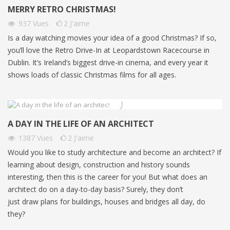
MERRY RETRO CHRISTMAS!
937
Vues
2
J'aime
Is a day watching movies your idea of a good Christmas? If so,
you’ll love the Retro Drive-In at Leopardstown Racecourse in
Dublin. It’s Ireland’s biggest drive-in cinema, and every year it
shows loads of classic Christmas films for all ages.
A DAY IN THE LIFE OF AN ARCHITECT
1387
Vues
2
J'aime
Would you like to study architecture and become an architect? If
learning about design, construction and history sounds
interesting, then this is the career for you! But what does an
architect do on a day-to-day basis? Surely, they don’t
just draw plans for buildings, houses and bridges all day, do
they?