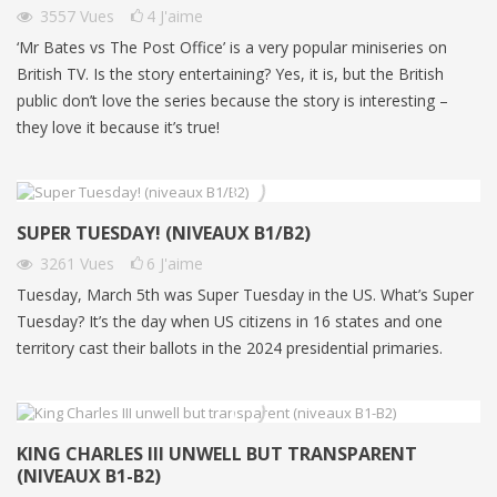
3557
Vues
4
J'aime
‘Mr Bates vs The Post Office’ is a very popular miniseries on
British TV. Is the story entertaining? Yes, it is, but the British
public don’t love the series because the story is interesting –
they love it because it’s true!
SUPER TUESDAY! (NIVEAUX B1/B2)
3261
Vues
6
J'aime
Tuesday, March 5th was Super Tuesday in the US. What’s Super
Tuesday? It’s the day when US citizens in 16 states and one
territory cast their ballots in the 2024 presidential primaries.
KING CHARLES III UNWELL BUT TRANSPARENT
(NIVEAUX B1-B2)