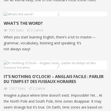
WHAT’S THE WORD?
936
Vues
2
J'aime
When you start learning English, there’s a lot to master––
grammar, vocabulary, listening and speaking. It’s
not always easy!
IT’S NOTHING O’CLOCK! – ANGLAIS FACILE : PARLER
DU TEMPS ET DES FUSEAUX HORAIRES
1567
Vues
2
J'aime
Imagine a place where time doesn’t exist. Impossible! Yet… At
the North Pole and South Pole, time zones disappear. It may
seem strange but it’s true. On Earth, time zones are based on