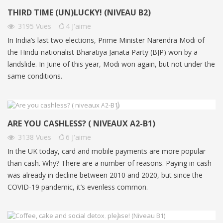
THIRD TIME (UN)LUCKY! (NIVEAU B2)
3195
Vues
4
J'aime
In India’s last two elections, Prime Minister Narendra Modi of
the Hindu-nationalist Bharatiya Janata Party (BJP) won by a
landslide. In June of this year, Modi won again, but not under the
same conditions.
ARE YOU CASHLESS? ( NIVEAUX A2-B1)
3138
Vues
6
J'aime
In the UK today, card and mobile payments are more popular
than cash. Why? There are a number of reasons. Paying in cash
was already in decline between 2010 and 2020, but since the
COVID-19 pandemic, it’s evenless common.