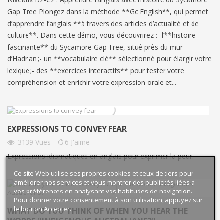
Gap Tree Plongez dans la méthode **Go English**, qui permet
d’apprendre l’anglais **à travers des articles d’actualité et de
culture**. Dans cette démo, vous découvrirez :- l’**histoire
fascinante** du Sycamore Gap Tree, situé près du mur
d’Hadrian ;- un **vocabulaire clé** sélectionné pour élargir votre
lexique ;- des **exercices interactifs** pour tester votre
compréhension et enrichir votre expression orale et...
EXPRESSIONS TO CONVEY FEAR
3139
Vues
6
J'aime
Expressions idiomatiques en anglais pour exprimer la peur.
Ce site Web utilise ses propres cookies et ceux de tiers pour
améliorer nos services et vous montrer des publicités liées à
vos préférences en analysant vos habitudes de navigation.
Pour donner votre consentement à son utilisation, appuyez sur
le bouton Accepter.
WHAT DO YOU THINK OF WHEN YOU HEAR THE