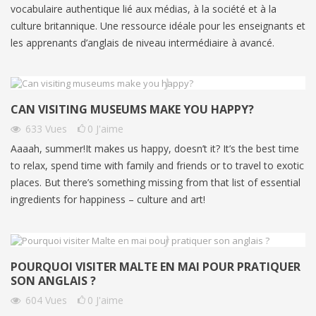
vocabulaire authentique lié aux médias, à la société et à la
culture britannique. Une ressource idéale pour les enseignants et
les apprenants d’anglais de niveau intermédiaire à avancé.
CAN VISITING MUSEUMS MAKE YOU HAPPY?
633
Vues
0
J'aime
Aaaah, summer!It makes us happy, doesn’t it? It’s the best time
to relax, spend time with family and friends or to travel to exotic
places. But there’s something missing from that list of essential
ingredients for happiness – culture and art!
POURQUOI VISITER MALTE EN MAI POUR PRATIQUER
SON ANGLAIS ?
604
Vues
0
J'aime