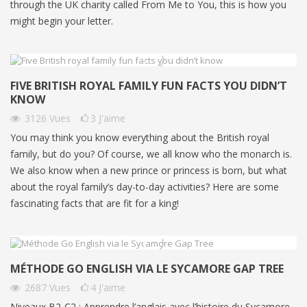
through the UK charity called From Me to You, this is how you
might begin your letter.
FIVE BRITISH ROYAL FAMILY FUN FACTS YOU DIDN’T
KNOW
3126
Vues
3
J'aime
You may think you know everything about the British royal
family, but do you? Of course, we all know who the monarch is.
We also know when a new prince or princess is born, but what
about the royal family’s day-to-day activities? Here are some
fascinating facts that are fit for a king!
MÉTHODE GO ENGLISH VIA LE SYCAMORE GAP TREE
2687
Vues
4
J'aime
Niveaux B2-C2 : Apprendre l’anglais avec l’histoire du Sycamore