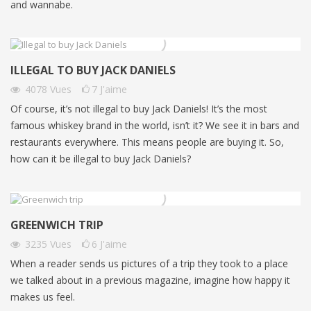
and wannabe.
ILLEGAL TO BUY JACK DANIELS
4078
Vues
7
J'aime
Of course, it’s not illegal to buy Jack Daniels! It’s the most
famous whiskey brand in the world, isn’t it? We see it in bars and
restaurants everywhere. This means people are buying it. So,
how can it be illegal to buy Jack Daniels?
GREENWICH TRIP
3235
Vues
6
J'aime
When a reader sends us pictures of a trip they took to a place
we talked about in a previous magazine, imagine how happy it
makes us feel.