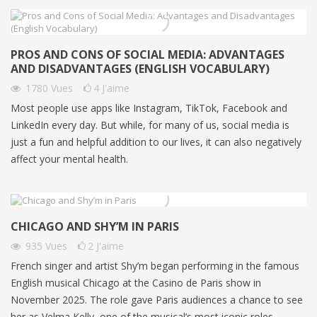
PROS AND CONS OF SOCIAL MEDIA: ADVANTAGES
AND DISADVANTAGES (ENGLISH VOCABULARY)
1780
Vues
4
J'aime
Most people use apps like Instagram, TikTok, Facebook and
LinkedIn every day. But while, for many of us, social media is
just a fun and helpful addition to our lives, it can also negatively
affect your mental health.
CHICAGO AND SHY’M IN PARIS
935
Vues
2
J'aime
French singer and artist Shy’m began performing in the famous
English musical Chicago at the Casino de Paris show in
November 2025. The role gave Paris audiences a chance to see
her as Velma Kelly, one of the musical’s most iconic roles.