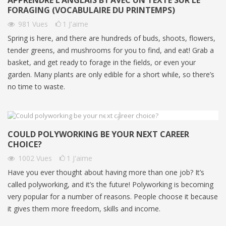
FORAGING (VOCABULAIRE DU PRINTEMPS)
981
Vues
1
J'aime
Spring is here, and there are hundreds of buds, shoots, flowers,
tender greens, and mushrooms for you to find, and eat! Grab a
basket, and get ready to forage in the fields, or even your
garden. Many plants are only edible for a short while, so there’s
no time to waste.
COULD POLYWORKING BE YOUR NEXT CAREER
CHOICE?
1002
Vues
1
J'aime
Have you ever thought about having more than one job? It’s
called polyworking, and it’s the future! Polyworking is becoming
very popular for a number of reasons. People choose it because
it gives them more freedom, skills and income.