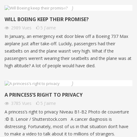
WILL BOEING KEEP THEIR PROMISE?
2989
Vues
5
J'aime
In January, an emergency exit door blew off a Boeing 737 Max
airplane just after take-off. Luckily, passengers had their
seatbelts on and the plane wasn’t very high. What if the
passengers weren’t wearing their seatbelts and the plane was at
high altitude? A lot of people would have died.
A PRINCESS’S RIGHT TO PRIVACY
3785
Vues
5
J'aime
A princess’s right to privacy Niveau B1-B2 Photo de couverture
:© B. Lenoir / Shutterstock.com A cancer diagnosis is
distressing. Fortunately, most of us in that situation don’t have
to make a video to talk about it to millions of strangers.