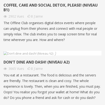
COFFEE, CAKE AND SOCIAL DETOX, PLEASE! (NIVEAU
B1)
2902
Vues
8
J'aime
The Offline Club organises digital detox events where people
can unplug from their phones and connect with real people or
simply relax. The club invites you to swap screen time for real
time wherever you are. How and where?
DON’T DINE AND DASH! (NIVEAU A2)
3665
Vues
8
J'aime
You eat at a restaurant. The food is delicious and the servers
are friendly. The restaurant is clean and cosy. The whole
experience is lovely. Then, when you are finished, you must pay.
Oops! You realise you forgot your wallet at home! What do you
do? Do you phone a friend and ask for cash or do you dash?