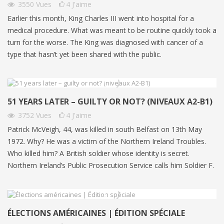
3550
Vues
4
J'aime
Earlier this month, King Charles III went into hospital for a
medical procedure. What was meant to be routine quickly took a
turn for the worse. The King was diagnosed with cancer of a
type that hasn’t yet been shared with the public.
51 YEARS LATER – GUILTY OR NOT? (NIVEAUX A2-B1)
3752
Vues
4
J'aime
Patrick McVeigh, 44, was killed in south Belfast on 13th May
1972. Why? He was a victim of the Northern Ireland Troubles.
Who killed him? A British soldier whose identity is secret.
Northern Ireland’s Public Prosecution Service calls him Soldier F.
ÉLECTIONS AMÉRICAINES | ÉDITION SPÉCIALE