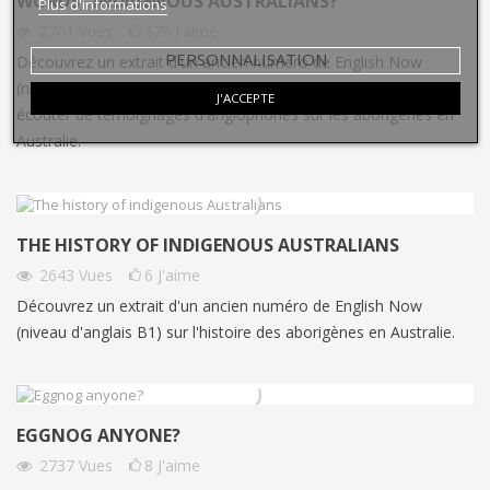
WORDS "INDIGENOUS AUSTRALIANS?"
Plus d'informations
2701
Vues
375
J'aime
PERSONNALISATION
Découvrez un extrait d'un ancien numéro de English Now
(niveau d'anglais A1-A2). il s'agit d'articles courts à lire et à
J'ACCEPTE
écouter de témoignages d'anglophones sur les aborigènes en
Australie.
THE HISTORY OF INDIGENOUS AUSTRALIANS
2643
Vues
6
J'aime
Découvrez un extrait d'un ancien numéro de English Now
(niveau d'anglais B1) sur l'histoire des aborigènes en Australie.
EGGNOG ANYONE?
2737
Vues
8
J'aime