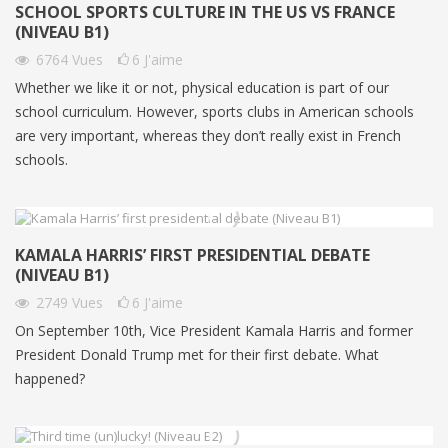
SCHOOL SPORTS CULTURE IN THE US VS FRANCE
(NIVEAU B1)
6764
Vues
6
J'aime
Whether we like it or not, physical education is part of our
school curriculum. However, sports clubs in American schools
are very important, whereas they don’t really exist in French
schools.
KAMALA HARRIS’ FIRST PRESIDENTIAL DEBATE
(NIVEAU B1)
2749
Vues
6
J'aime
On September 10th, Vice President Kamala Harris and former
President Donald Trump met for their first debate. What
happened?