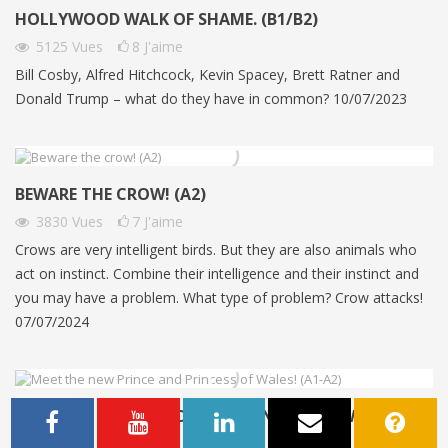
HOLLYWOOD WALK OF SHAME. (B1/B2)
5125
Vues
8
J'aime
Bill Cosby, Alfred Hitchcock, Kevin Spacey, Brett Ratner and
Donald Trump – what do they have in common? 10/07/2023
BEWARE THE CROW! (A2)
3830
Vues
7
J'aime
Crows are very intelligent birds. But they are also animals who
act on instinct. Combine their intelligence and their instinct and
you may have a problem. What type of problem? Crow attacks!
07/07/2024
MEET THE NEW PRINCE AND PRINCESS OF WALES! (A1-
A2)