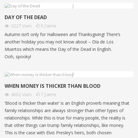
DAY OF THE DEAD
3227
Vues
9
J'aime
Autumn isn’t only for Halloween and Thanksgiving! There’s
another holiday you may not know about – Día de Los
Muertos which means the Day of the Dead in English.
Ooh, spooky!
WHEN MONEY IS THICKER THAN BLOOD
4602
Vues
7
J'aime
‘Blood is thicker than water’ is an English proverb meaning that
family relationships are always stronger than other types of
relationships. While this is true for many people, the reality is
that other things can trump family relationships, like money.
This is the case with Elvis Presley’s heirs, both chosen