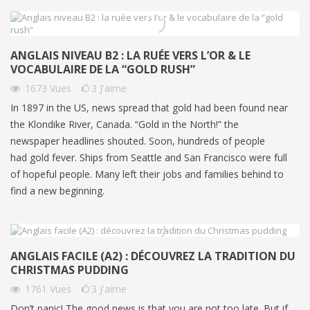
ANGLAIS NIVEAU B2 : LA RUÉE VERS L’OR & LE
VOCABULAIRE DE LA “GOLD RUSH”
1673
Vues
3
J'aime
In 1897 in the US, news spread that gold had been found near
the Klondike River, Canada. “Gold in the North!” the
newspaper headlines shouted. Soon, hundreds of people
had gold fever. Ships from Seattle and San Francisco were full
of hopeful people. Many left their jobs and families behind to
find a new beginning.
ANGLAIS FACILE (A2) : DÉCOUVREZ LA TRADITION DU
CHRISTMAS PUDDING
1761
Vues
3
J'aime
Don’t panic! The good news is that you are not too late. But if