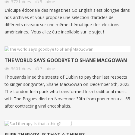
3721
Vues
5
J'aime
L'équipe éditoriale des magazines Go English s'est plongée dans
nos archives et vous propose une sélection d'articles de
différents niveaux sur une même thématique : les élections
américaines. Vous allez être incollable sur le sujet !
THE WORLD SAYS GOODBYE TO SHANE MACGOWAN
3601
Vues
7
J'aime
Thousands lined the streets of Dublin to pay their last respects
to singer-songwriter, Shane MacGowan on December 8th, 2023.
The London-Irish punk who transformed Irish traditional music
with The Pogues died on November 30th from pneumonia at 65
after contracting viral encephalitis.
SURF THERAPY. IS THAT A THING?