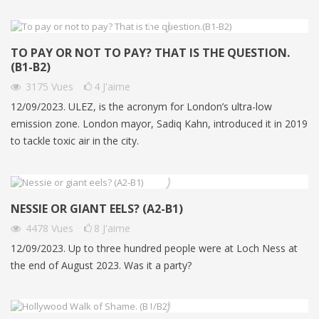
TO PAY OR NOT TO PAY? THAT IS THE QUESTION.
(B1-B2)
3175
Vues
4
J'aime
12/09/2023. ULEZ, is the acronym for London’s ultra-low
emission zone. London mayor, Sadiq Kahn, introduced it in 2019
to tackle toxic air in the city.
NESSIE OR GIANT EELS? (A2-B1)
4478
Vues
8
J'aime
12/09/2023. Up to three hundred people were at Loch Ness at
the end of August 2023. Was it a party?