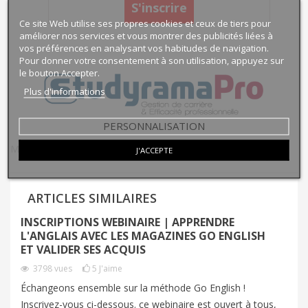
S'inscrire
Ce site Web utilise ses propres cookies et ceux de tiers pour
améliorer nos services et vous montrer des publicités liées à
vos préférences en analysant vos habitudes de navigation.
Pour donner votre consentement à son utilisation, appuyez sur
le bouton Accepter.
Plus d'informations
PERSONNALISATION
Marque:
Go english
Publié dans:
Professionnels des langues
J'ACCEPTE
ARTICLES SIMILAIRES
INSCRIPTIONS WEBINAIRE | APPRENDRE
B
L'ANGLAIS AVEC LES MAGAZINES GO ENGLISH
ET VALIDER SES ACQUIS
3798
vues
5
J'aime
Cr
Échangeons ensemble sur la méthode Go English !
wh
Inscrivez-vous ci-dessous. ce webinaire est ouvert à tous,