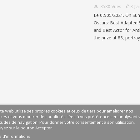
3580
Vues
3
J'
Le 02/05/2021. On Sun
Oscars: Best Adapted S
and Best Actor for An
the prize at 83, portra
 LE TRAIN EN ANGLAIS :
ite Web utilise ses propres cookies et ceux de tiers pour améliorer nos
ÉTUDIER AUX ÉTATS-UNIS 
ices et vous montrer des publicités liées à vos préférences en analysant 
LAIRE, EXPRESSIONS ET
ANGLAIS A2-B1 | GO ENGL
tudes de navigation. Pour donner votre consentement à son utilisation,
| NIVEAUX B1-C1
360
vues
0
J'aime
yez sur le bouton Accepter.
s
0
J'aime
Découvrez Generation250, un
s d'informations