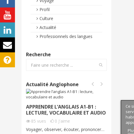
Voyage
Profil
Culture
Actualité
Professionnels des langues
Recherche
Actualité Anglophone
APPRENDRE L’ANGLAIS A1-B1 :
PRENDRE
Ce s
serv
LECTURE, VOCABULAIRE ET AUDIO
VOCABU
habi
AUDIO 
85
vues
0
J'aime
appu
70
vue
Voyager, observer, écouter, prononcer…
Plu