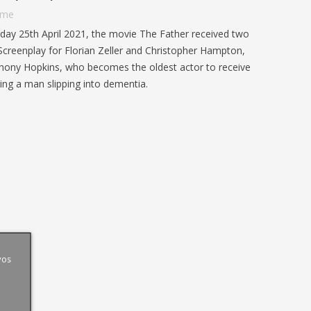
aime
day 25th April 2021, the movie The Father received two
creenplay for Florian Zeller and Christopher Hampton,
thony Hopkins, who becomes the oldest actor to receive
ying a man slipping into dementia.
:
COUPE DU MONDE 2026 : ARTICLE
vos
IS GUN
ISH
ANGLAIS B1 | GO ENGLISH
INFLUE
389
vues
0
J'aime
LANGUA
Vivez la Coupe du monde 2026 en anglais
PRACTI