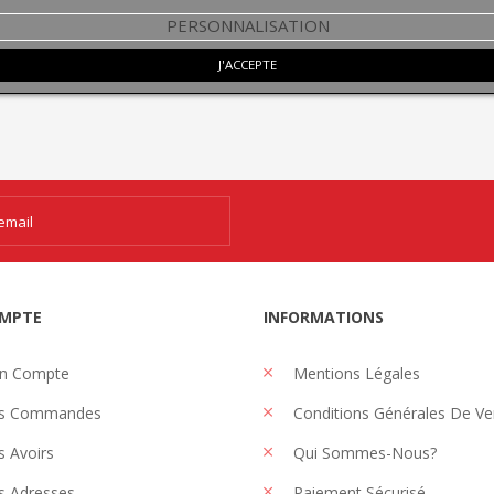
n train permet de découvrir de
programme qui permet à des ét
PERSONNALISATION
 paysages, mais aussi tout un
français d’étudier aux États-Unis
e vocabulaire, d’expressions...
article en...
J'ACCEPTE
MPTE
INFORMATIONS
n Compte
Mentions Légales
s Commandes
Conditions Générales De Ve
 Avoirs
Qui Sommes-Nous?
 Adresses
Paiement Sécurisé