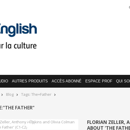
UDIO
AUTRES PRODUITS
ACCÈS ABONNÉ
ESPACE PROF
QUI S
Blog
Tags: The+father
:"THE FATHER"
FLORIAN ZELLER,
ABOUT 'THE FATHER