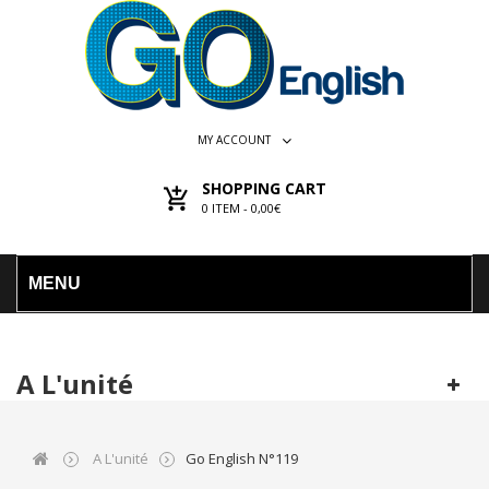
MY ACCOUNT
SHOPPING CART
0
ITEM -
0,00€
MENU
A L'unité
A L'unité
Go English N°119