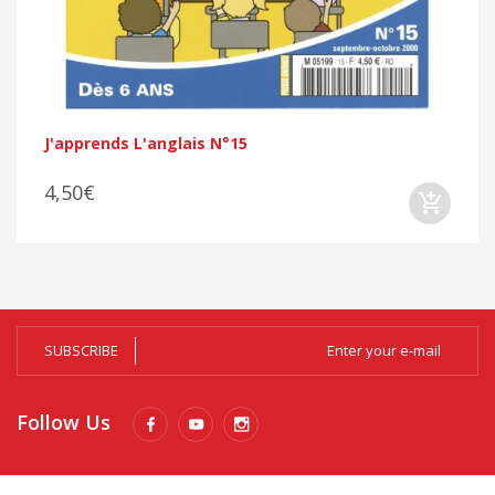
J'apprends L'anglais N°15
4,50€
SUBSCRIBE
Follow Us