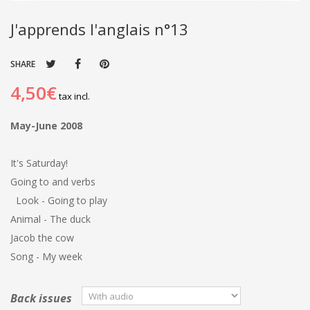
J'apprends l'anglais n°13
SHARE
4,50€
tax incl.
May-June 2008
It's Saturday!
Going to and verbs
Look - Going to play
Animal - The duck
Jacob the cow
Song - My week
Back issues