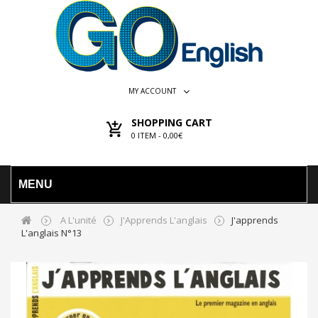
MY ACCOUNT
SHOPPING CART
0
ITEM -
0,00€
MENU
A L'unité
J'Apprends L'anglais
J'apprends
L'anglais N°13