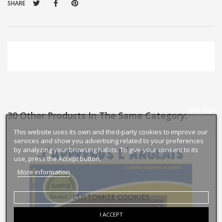
SHARE
30 Other Products In The Same Category:
prev
next
This website uses its own and third-party cookies to improve our
services and show you advertising related to your preferences
by analyzing your browsing habits. To give your consent to its
use, press the Accept button.
More information
CUSTOMIZE COOKIES
I ACCEPT