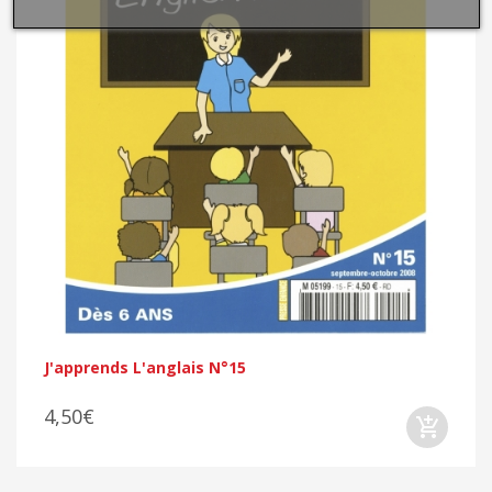
J'apprends L'anglais N°15
4,50€