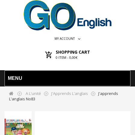
MY ACCOUNT
SHOPPING CART
0
ITEM -
0,00€
MENU
A L'unité
J'Apprends L'anglais
J'apprends
L'anglais No83