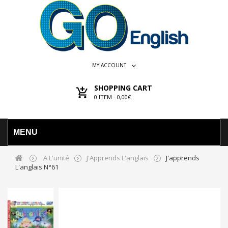
MY ACCOUNT
SHOPPING CART
0
ITEM -
0,00€
MENU
A L'unité
J'Apprends L'anglais
J'apprends
L'anglais N°61