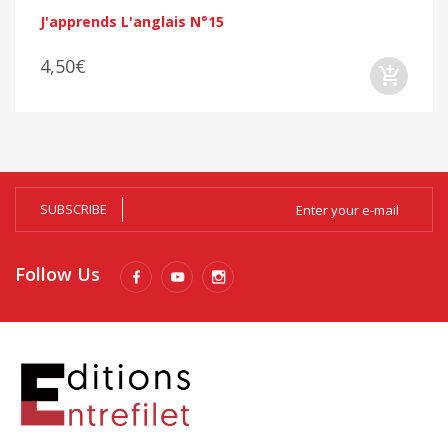
J'apprends L'anglais N°15
4,50€
SUBSCRIBE
Follow Us