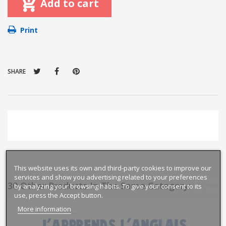
Add to cart
Print
SHARE
This website uses its own and third-party cookies to improve our
services and show you advertising related to your preferences
30 Other Products In The Same Category:
prev
next
by analyzing your browsing habits. To give your consent to its
use, press the Accept button.
More information