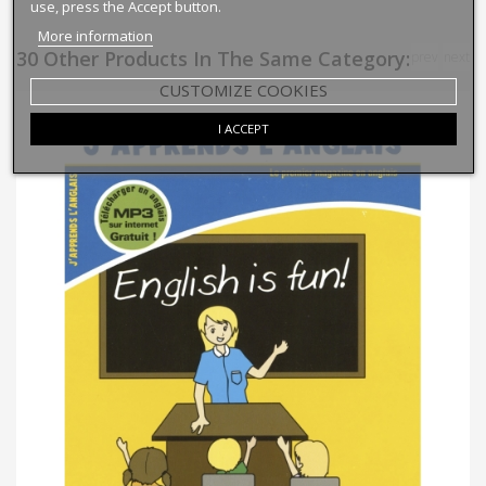
use, press the Accept button.
More information
30 Other Products In The Same Category:
prev
next
CUSTOMIZE COOKIES
I ACCEPT