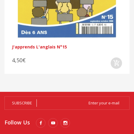
J'apprends L'anglais N°15
4,50€
SUBSCRIBE
Follow Us