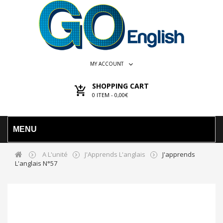
MY ACCOUNT
SHOPPING CART
0
ITEM -
0,00€
MENU
A L'unité
J'Apprends L'anglais
J'apprends
L'anglais N°57