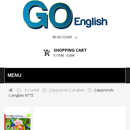
MY ACCOUNT
SHOPPING CART
0
ITEM -
0,00€
MENU
A L'unité
J'Apprends L'anglais
J'apprends
L'anglais N°72