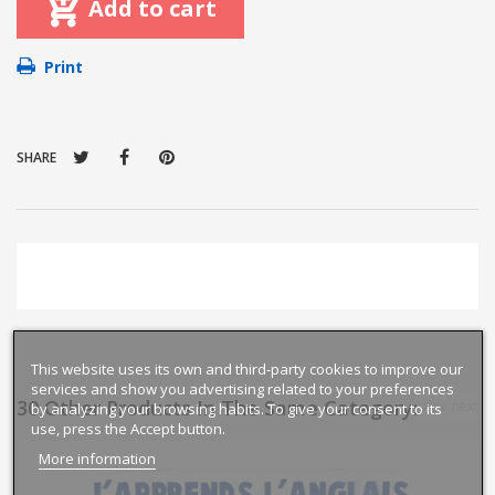
Add to cart
Print
SHARE
This website uses its own and third-party cookies to improve our
services and show you advertising related to your preferences
30 Other Products In The Same Category:
prev
next
by analyzing your browsing habits. To give your consent to its
use, press the Accept button.
More information