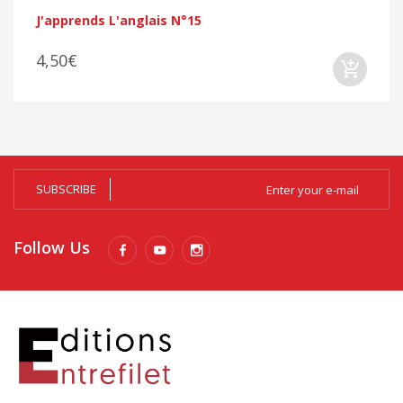
J'apprends L'anglais N°15
4,50€
SUBSCRIBE
Follow Us